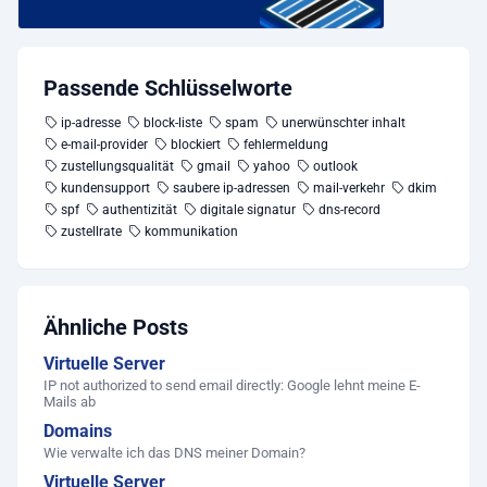
Passende Schlüsselworte
ip-adresse
block-liste
spam
unerwünschter inhalt
e-mail-provider
blockiert
fehlermeldung
zustellungsqualität
gmail
yahoo
outlook
kundensupport
saubere ip-adressen
mail-verkehr
dkim
spf
authentizität
digitale signatur
dns-record
zustellrate
kommunikation
Ähnliche Posts
Virtuelle Server
IP not authorized to send email directly: Google lehnt meine E-
Mails ab
Domains
Wie verwalte ich das DNS meiner Domain?
Virtuelle Server