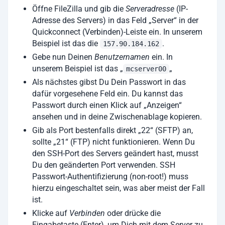
Öffne FileZilla und gib die
Serveradresse
(IP-
Adresse des Servers) in das Feld „Server“ in der
Quickconnect (Verbinden)-Leiste ein. In unserem
Beispiel ist das die
.
157.90.184.162
Gebe nun Deinen
Benutzernamen
ein. In
unserem Beispiel ist das „
„
mcserver00
Als nächstes gibst Du Dein Passwort in das
dafür vorgesehene Feld ein. Du kannst das
Passwort durch einen Klick auf „Anzeigen“
ansehen und in deine Zwischenablage kopieren.
Gib als Port bestenfalls direkt „22“ (SFTP) an,
sollte „21“ (FTP) nicht funktionieren. Wenn Du
den SSH-Port des Servers geändert hast, musst
Du den geänderten Port verwenden. SSH
Passwort-Authentifizierung (non-root!) muss
hierzu eingeschaltet sein, was aber meist der Fall
ist.
Klicke auf
Verbinden
oder drücke die
Eingabetaste (Enter), um Dich mit dem Server zu