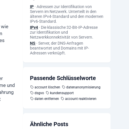
IP
·
Adressen zur Identifikation von
Servern im Netzwerk. Unterteilt in den
älteren IPv4-Standard und den modernen
IPv6-Standard.
 wie
IPv4
·
Die klassische 32-Bit-IP-Adresse
zur Identifikation und
m
Netzwerkkonnektivität von Servern.
nes
NS
·
Server, der DNS-Anfragen
beantwortet und Domains mit IP-
Adressen verknüpft.
Passende Schlüsselworte
er
ame und
account löschen
datenanonymisierung
wahrung
dsgvo
kundensupport
t
daten entfernen
account reaktivieren
Ähnliche Posts