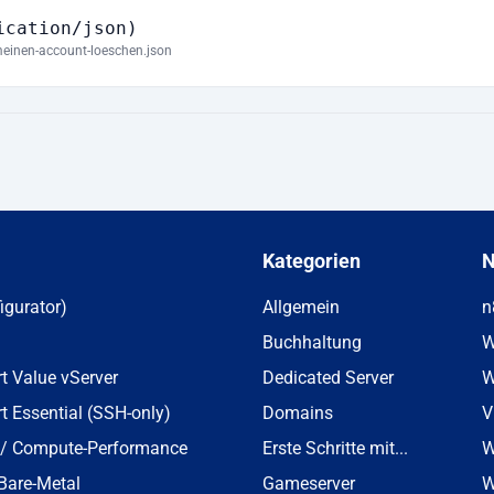
ication/json)
meinen-account-loeschen.json
Kategorien
N
igurator)
Allgemein
n
Buchhaltung
W
t Value vServer
Dedicated Server
W
 Essential (SSH-only)
Domains
V
 / Compute-Performance
Erste Schritte mit...
W
 Bare-Metal
Gameserver
W