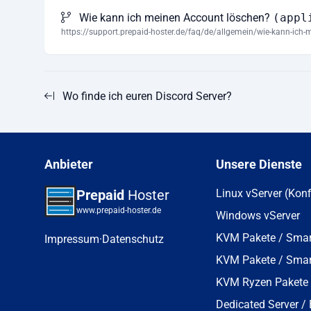
Wie kann ich meinen Account löschen?
(appl
https://support.prepaid-hoster.de/faq/de/allgemein/wie-kann-ich-
Wo finde ich euren Discord Server?
Anbieter
Unsere Dienste
Prepaid
Hoster
Linux vServer (Konf
www.prepaid-hoster.de
Windows vServer
KVM Pakete / Smar
Impressum
·
Datenschutz
KVM Pakete / Smart
KVM Ryzen Pakete
Dedicated Server /