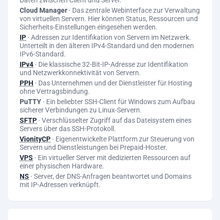
Daten zwischen Client und Server.
Cloud Manager
·
Das zentrale Webinterface zur Verwaltung
von virtuellen Servern. Hier können Status, Ressourcen und
Sicherheits-Einstellungen eingesehen werden.
IP
·
Adressen zur Identifikation von Servern im Netzwerk.
Unterteilt in den älteren IPv4-Standard und den modernen
IPv6-Standard.
IPv4
·
Die klassische 32-Bit-IP-Adresse zur Identifikation
und Netzwerkkonnektivität von Servern.
PPH
·
Das Unternehmen und der Dienstleister für Hosting
ohne Vertragsbindung.
PuTTY
·
Ein beliebter SSH-Client für Windows zum Aufbau
sicherer Verbindungen zu Linux-Servern.
SFTP
·
Verschlüsselter Zugriff auf das Dateisystem eines
Servers über das SSH-Protokoll.
VionityCP
·
Eigenentwickelte Plattform zur Steuerung von
Servern und Dienstleistungen bei Prepaid-Hoster.
VPS
·
Ein virtueller Server mit dedizierten Ressourcen auf
einer physischen Hardware.
NS
·
Server, der DNS-Anfragen beantwortet und Domains
mit IP-Adressen verknüpft.