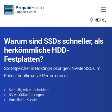
Zum Inhalt springen
Prepaid
Hoster
Support-Center
Warum sind SSDs schneller, als
herkömmliche HDD-
Festplatten?
SSD-Speicher in Hosting-Lösungen: NVMe SSDs im
Fokus für ultimative Performance
Schnelligkeit entscheidend
NVMe SSDs: überlegen
Vorteile für Kunden