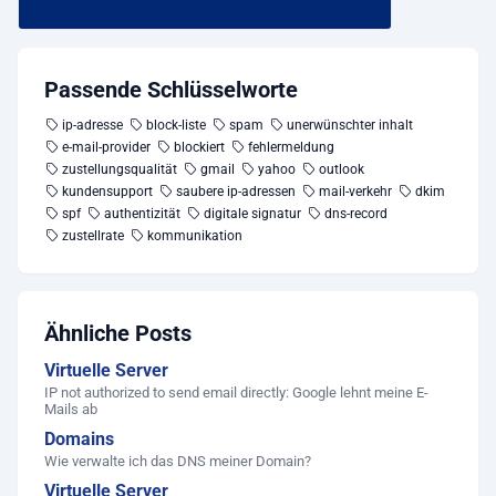
Passende Schlüsselworte
ip-adresse
block-liste
spam
unerwünschter inhalt
e-mail-provider
blockiert
fehlermeldung
zustellungsqualität
gmail
yahoo
outlook
kundensupport
saubere ip-adressen
mail-verkehr
dkim
spf
authentizität
digitale signatur
dns-record
zustellrate
kommunikation
Ähnliche Posts
Virtuelle Server
IP not authorized to send email directly: Google lehnt meine E-
Mails ab
Domains
Wie verwalte ich das DNS meiner Domain?
Virtuelle Server